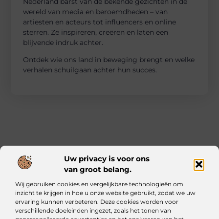
Nederland barst van de bekende gezichten in de
wereld van media en beroemdheden – van
artiesten en acteurs tot influencers en online
sterren. Ze inspireren, creëren en laten een
blijvende indruk achter.
Ontdek wie ons land in beweging brengt en welke
verhalen schuilgaan achter hun succes.
Uw privacy is voor ons
van groot belang.
Main Links
Wij gebruiken cookies en vergelijkbare technologieën om
Kwalitatieve backlinks: waarom ze essentieel zijn voor jouw website
Geld verdienen met je website: zo bouw jij een online inkomstenbron op
inzicht te krijgen in hoe u onze website gebruikt, zodat we uw
ervaring kunnen verbeteren. Deze cookies worden voor
verschillende doeleinden ingezet, zoals het tonen van
Iztougoud.be: Voor wie nieuwsgierig blijft