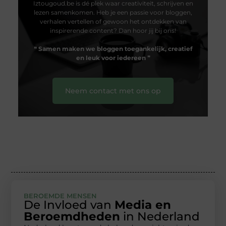
Iztougoud.be is dé plek waar creativiteit, schrijven en
lezen samenkomen. Heb je een passie voor bloggen,
verhalen vertellen of gewoon het ontdekken van
inspirerende content? Dan hoor jij bij ons!
❝
Samen maken we bloggen toegankelijk, creatief
en leuk voor iedereen
❞
Neem contact met ons op
BEROEMDE MENSEN
De Invloed van
Media en
Beroemdheden
in Nederland