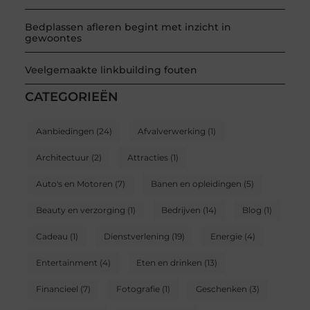
Bedplassen afleren begint met inzicht in
gewoontes
Veelgemaakte linkbuilding fouten
CATEGORIEËN
Aanbiedingen
(24)
Afvalverwerking
(1)
Architectuur
(2)
Attracties
(1)
Auto's en Motoren
(7)
Banen en opleidingen
(5)
Beauty en verzorging
(1)
Bedrijven
(14)
Blog
(1)
Cadeau
(1)
Dienstverlening
(19)
Energie
(4)
Entertainment
(4)
Eten en drinken
(13)
Financieel
(7)
Fotografie
(1)
Geschenken
(3)