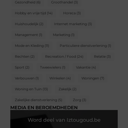
Gezondheid
(6)
Groothandel
(3)
Hobby en vrije tijd
(14)
Horeca
(3)
Huishoudelijk
(2)
Internet marketing
(3)
Management
(1)
Marketing
(1)
Mode en Kleding
(11)
Particuliere dienstverlening
(1)
Rechten
(2)
Recreation / Food
(24)
Relatie
(3)
Sport
(2)
Tweewielers
(1)
Vakantie
(4)
Verbouwen
(1)
Winkelen
(4)
Woningen
(7)
Woning en Tuin
(13)
Zakelijk
(2)
Zakelijke dienstverlening
(5)
Zorg
(3)
MEDIA EN BEROEMDHEDEN
Word deel van Iztougoud.be