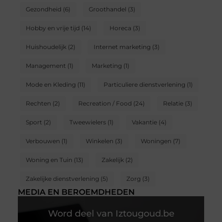
Gezondheid
(6)
Groothandel
(3)
Hobby en vrije tijd
(14)
Horeca
(3)
Huishoudelijk
(2)
Internet marketing
(3)
Management
(1)
Marketing
(1)
Mode en Kleding
(11)
Particuliere dienstverlening
(1)
Rechten
(2)
Recreation / Food
(24)
Relatie
(3)
Sport
(2)
Tweewielers
(1)
Vakantie
(4)
Verbouwen
(1)
Winkelen
(3)
Woningen
(7)
Woning en Tuin
(13)
Zakelijk
(2)
Zakelijke dienstverlening
(5)
Zorg
(3)
MEDIA EN BEROEMDHEDEN
Word deel van Iztougoud.be