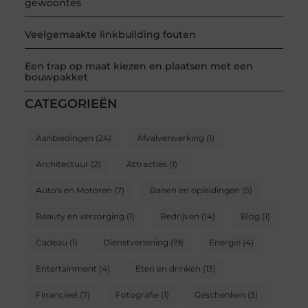
gewoontes
Veelgemaakte linkbuilding fouten
Een trap op maat kiezen en plaatsen met een
bouwpakket
CATEGORIEËN
Aanbiedingen
(24)
Afvalverwerking
(1)
Architectuur
(2)
Attracties
(1)
Auto's en Motoren
(7)
Banen en opleidingen
(5)
Beauty en verzorging
(1)
Bedrijven
(14)
Blog
(1)
Cadeau
(1)
Dienstverlening
(19)
Energie
(4)
Entertainment
(4)
Eten en drinken
(13)
Financieel
(7)
Fotografie
(1)
Geschenken
(3)