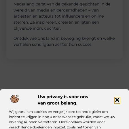
Nederland barst van de bekende gezichten in de
wereld van media en beroemdheden – van
artiesten en acteurs tot influencers en online
sterren. Ze inspireren, creëren en laten een
blijvende indruk achter.
Ontdek wie ons land in beweging brengt en welke
verhalen schuilgaan achter hun succes.
Uw privacy is voor ons
van groot belang.
Main Links
Wij gebruiken cookies en vergelijkbare technologieën om
Kwalitatieve backlinks: waarom ze essentieel zijn voor jouw website
Geld verdienen met je website: zo bouw jij een online inkomstenbron op
inzicht te krijgen in hoe u onze website gebruikt, zodat we uw
ervaring kunnen verbeteren. Deze cookies worden voor
verschillende doeleinden ingezet, zoals het tonen van