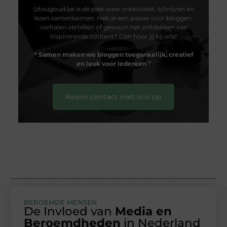
Iztougoud.be is dé plek waar creativiteit, schrijven en
lezen samenkomen. Heb je een passie voor bloggen,
verhalen vertellen of gewoon het ontdekken van
inspirerende content? Dan hoor jij bij ons!
❝
Samen maken we bloggen toegankelijk, creatief
en leuk voor iedereen
❞
Neem contact met ons op
BEROEMDE MENSEN
De Invloed van
Media en
Beroemdheden
in Nederland