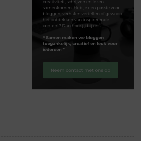
creativiteit, schrijven en lezen
samenkomen. Heb je een passie voor
bloggen, verhalen vertellen of gewoon
het ontdekken van inspirerende
content? Dan hoor jij bij ons!
❝
Samen maken we bloggen
toegankelijk, creatief en leuk voor
iedereen
❞
Neem contact met ons op