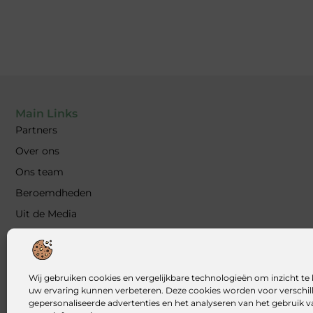
Main Links
Partners
Over ons
Ons team
Beroemdheden
Uit de Media
Contact
Blog plaatsen
Kwalitatieve backlinks: waarom ze essentieel zijn voor jouw 
Wij gebruiken cookies en vergelijkbare technologieën om inzicht te 
uw ervaring kunnen verbeteren. Deze cookies worden voor verschill
Geld verdienen met je website: zo bouw jij een online inkom
gepersonaliseerde advertenties en het analyseren van het gebruik 