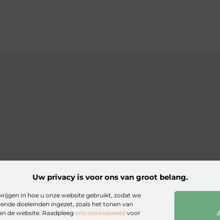
Uw privacy is voor ons van groot belang.
website
krijgen in hoe u onze website gebruikt, zodat we
ende doeleinden ingezet, zoals het tonen van
stenbron op
van de website. Raadpleeg
ons cookiebeleid
voor