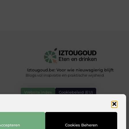
Iztougoud.be: Voor wie nieuwsgierig blijft
Blogs vol inspiratie en praktische wijsheid.
Website index
Cookiebeleid (EU)
Accepteren
Cookies Beheren