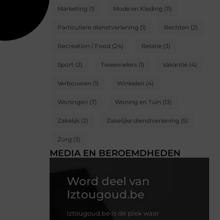
Marketing
(1)
Mode en Kleding
(11)
Particuliere dienstverlening
(1)
Rechten
(2)
Recreation / Food
(24)
Relatie
(3)
Sport
(2)
Tweewielers
(1)
Vakantie
(4)
Verbouwen
(1)
Winkelen
(4)
Woningen
(7)
Woning en Tuin
(13)
Zakelijk
(2)
Zakelijke dienstverlening
(5)
Zorg
(3)
MEDIA EN BEROEMDHEDEN
Word deel van
Iztougoud.be
Iztougoud.be is dé plek waar