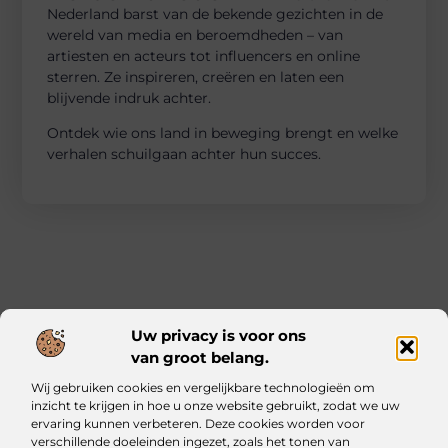
Nederland barst van de bekende gezichten in de
wereld van media en beroemdheden – van
artiesten en acteurs tot influencers en online
sterren. Ze inspireren, creëren en laten een
blijvende indruk achter.
Ontdek wie ons land in beweging brengt en welke
verhalen schuilgaan achter hun succes.
Uw privacy is voor ons
van groot belang.
Main Links
Wij gebruiken cookies en vergelijkbare technologieën om
Kwalitatieve backlinks: waarom ze essentieel zijn voor jouw website
Geld verdienen met je website: zo bouw jij een online inkomstenbron op
inzicht te krijgen in hoe u onze website gebruikt, zodat we uw
ervaring kunnen verbeteren. Deze cookies worden voor
verschillende doeleinden ingezet, zoals het tonen van