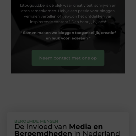
Iztougoud.be is dé plek waar creativiteit, schrijven en
lezen samenkomen. Heb je een passie voor bloggen,
verhalen vertellen of gewoon het ontdekken van
inspirerende content? Dan hoor jij bij ons!
❝
Samen maken we bloggen toegankelijk, creatief
en leuk voor iedereen
❞
Neem contact met ons op
BEROEMDE MENSEN
De Invloed van
Media en
Beroemdheden
in Nederland