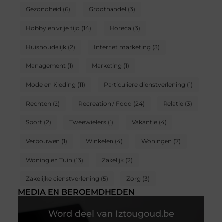
Gezondheid
(6)
Groothandel
(3)
Hobby en vrije tijd
(14)
Horeca
(3)
Huishoudelijk
(2)
Internet marketing
(3)
Management
(1)
Marketing
(1)
Mode en Kleding
(11)
Particuliere dienstverlening
(1)
Rechten
(2)
Recreation / Food
(24)
Relatie
(3)
Sport
(2)
Tweewielers
(1)
Vakantie
(4)
Verbouwen
(1)
Winkelen
(4)
Woningen
(7)
Woning en Tuin
(13)
Zakelijk
(2)
Zakelijke dienstverlening
(5)
Zorg
(3)
MEDIA EN BEROEMDHEDEN
Word deel van Iztougoud.be