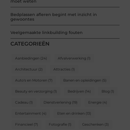
moet weten
Bedplassen afleren begint met inzicht in
gewoontes
Veelgemaakte linkbuilding fouten
CATEGORIEËN
Aanbiedingen
(24)
Afvalverwerking
(1)
Architectuur
(2)
Attracties
(1)
Auto's en Motoren
(7)
Banen en opleidingen
(5)
Beauty en verzorging
(1)
Bedrijven
(14)
Blog
(1)
Cadeau
(1)
Dienstverlening
(19)
Energie
(4)
Entertainment
(4)
Eten en drinken
(13)
Financieel
(7)
Fotografie
(1)
Geschenken
(3)