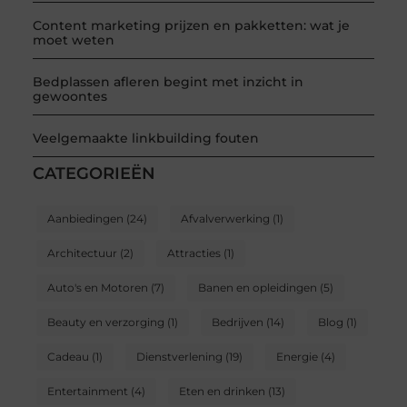
Content marketing prijzen en pakketten: wat je
moet weten
Bedplassen afleren begint met inzicht in
gewoontes
Veelgemaakte linkbuilding fouten
CATEGORIEËN
Aanbiedingen
(24)
Afvalverwerking
(1)
Architectuur
(2)
Attracties
(1)
Auto's en Motoren
(7)
Banen en opleidingen
(5)
Beauty en verzorging
(1)
Bedrijven
(14)
Blog
(1)
Cadeau
(1)
Dienstverlening
(19)
Energie
(4)
Entertainment
(4)
Eten en drinken
(13)