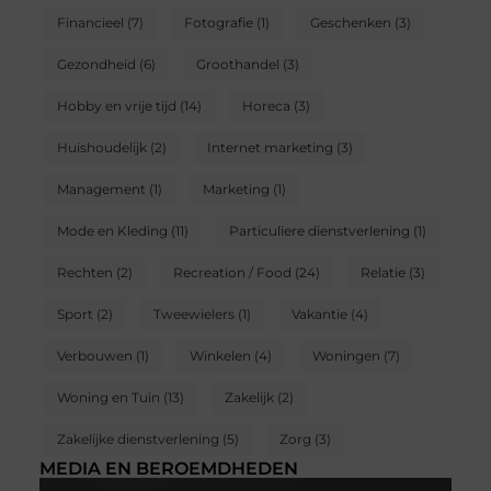
Financieel
(7)
Fotografie
(1)
Geschenken
(3)
Gezondheid
(6)
Groothandel
(3)
Hobby en vrije tijd
(14)
Horeca
(3)
Huishoudelijk
(2)
Internet marketing
(3)
Management
(1)
Marketing
(1)
Mode en Kleding
(11)
Particuliere dienstverlening
(1)
Rechten
(2)
Recreation / Food
(24)
Relatie
(3)
Sport
(2)
Tweewielers
(1)
Vakantie
(4)
Verbouwen
(1)
Winkelen
(4)
Woningen
(7)
Woning en Tuin
(13)
Zakelijk
(2)
Zakelijke dienstverlening
(5)
Zorg
(3)
MEDIA EN BEROEMDHEDEN