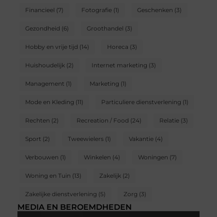
Financieel
(7)
Fotografie
(1)
Geschenken
(3)
Gezondheid
(6)
Groothandel
(3)
Hobby en vrije tijd
(14)
Horeca
(3)
Huishoudelijk
(2)
Internet marketing
(3)
Management
(1)
Marketing
(1)
Mode en Kleding
(11)
Particuliere dienstverlening
(1)
Rechten
(2)
Recreation / Food
(24)
Relatie
(3)
Sport
(2)
Tweewielers
(1)
Vakantie
(4)
Verbouwen
(1)
Winkelen
(4)
Woningen
(7)
Woning en Tuin
(13)
Zakelijk
(2)
Zakelijke dienstverlening
(5)
Zorg
(3)
MEDIA EN BEROEMDHEDEN