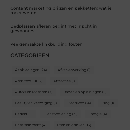
Content marketing prijzen en pakketten: wat je
moet weten
Bedplassen afleren begint met inzicht in
gewoontes
Veelgemaakte linkbuilding fouten
CATEGORIEËN
Aanbiedingen
(24)
Afvalverwerking
(1)
Architectuur
(2)
Attracties
(1)
Auto's en Motoren
(7)
Banen en opleidingen
(5)
Beauty en verzorging
(1)
Bedrijven
(14)
Blog
(1)
Cadeau
(1)
Dienstverlening
(19)
Energie
(4)
Entertainment
(4)
Eten en drinken
(13)