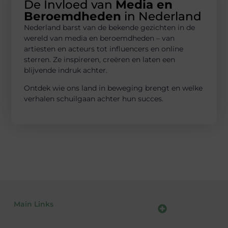
De Invloed van
Media en
Beroemdheden
in Nederland
Nederland barst van de bekende gezichten in de
wereld van media en beroemdheden – van
artiesten en acteurs tot influencers en online
sterren. Ze inspireren, creëren en laten een
blijvende indruk achter.
Ontdek wie ons land in beweging brengt en welke
verhalen schuilgaan achter hun succes.
Main Links
Kwalitatieve backlinks: waarom ze essentieel zijn voor jouw website
Geld verdienen met je website: zo bouw jij een online inkomstenbron op